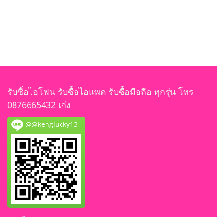
รับซื้อไอโฟน รับซื้อไอแพด รับซื้อมือถือ ทุกรุ่น โทร
0876665432 เก่ง
@@kenglucky13