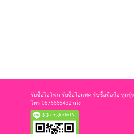
รับซื้อไอโฟน รับซื้อไอแพด รับซื้อมือถือ ทุกรุ่
โทร 0876665432 เก่ง
@@kenglucky13