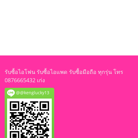
รับซื้อไอโฟน รับซื้อไอแพด รับซื้อมือถือ ทุกรุ่น โทร
0876665432 เก่ง
@@kenglucky13