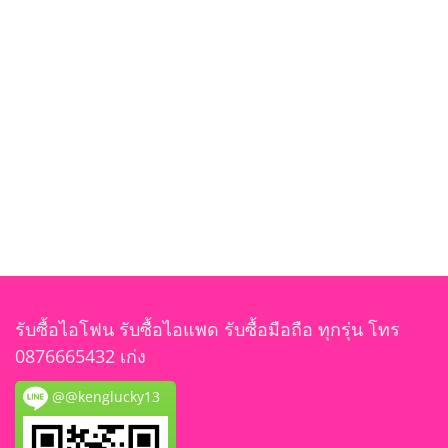
รับซื้อไอโฟน รับซื้อไอแพด รับซื้อมือถือ ทุกรุ่น โทร
0876665432 เก่ง
@@kenglucky13