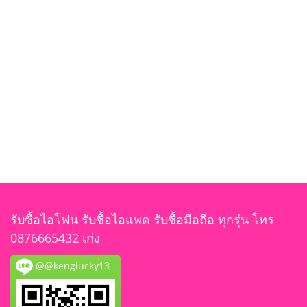
รับซื้อไอโฟน รับซื้อไอแพด รับซื้อมือถือ ทุกรุ่น โทร
0876665432 เก่ง
@@kenglucky13