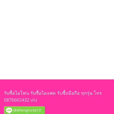
รับซื้อไอโฟน รับซื้อไอแพด รับซื้อมือถือ ทุกรุ่น โทร
0876665432 เก่ง
@@kenglucky13