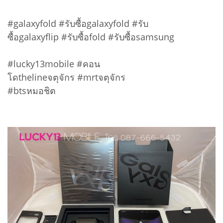
#galaxyfold #รับซื้อgalaxyfold #รับ
ซื้อgalaxyflip #รับซื้อfold #รับซื้อsamsung
#lucky13mobile #คอน
โดthelineจตุจักร #mrtจตุจักร
#btsหมอชิต