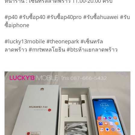
หน้าร้าน : เซ็นทรัลลาดพร้าว 11.00-20.00 ครับ
#p40 #รับซื้อp40 #รับซื้อp40pro #รับซื้อhuawei #รับ
ซื้อiphone
#lucky13mobile #theonepark #เซ็นทรัล
ลาดพร้าว #mrtพหลโยธิน #btsห้าแยกลาดพร้าว