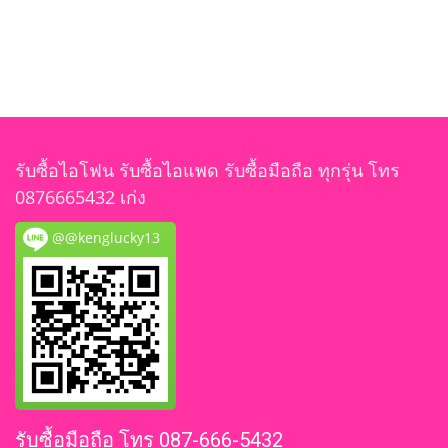
รับซื้อไอโฟน รับซื้อไอแพด รับซื้อมือถือ ทุกรุ่น โทร
0876665432 เก่ง
@@kenglucky13
รับซื้อมือถือ โทร 087-666-5432