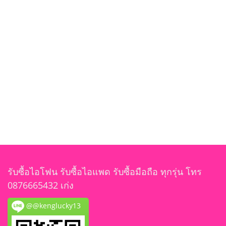
รับซื้อไอโฟน รับซื้อไอแพด รับซื้อมือถือ ทุกรุ่น โทร
0876665432 เก่ง
@@kenglucky13