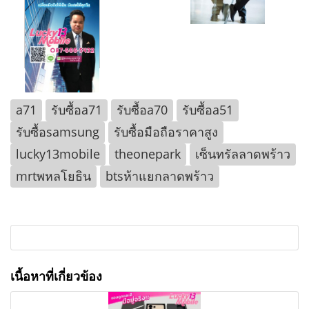
a71
รับซื้อa71
รับซื้อa70
รับซื้อa51
รับซื้อsamsung
รับซื้อมือถือราคาสูง
lucky13mobile
theonepark
เซ็นทรัลลาดพร้าว
mrtพหลโยธิน
btsห้าแยกลาดพร้าว
เนื้อหาที่เกี่ยวข้อง