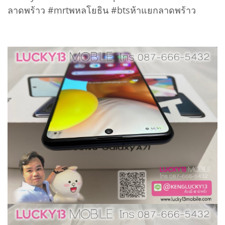
ลาดพร้าว #mrtพหลโยธิน #btsห้าแยกลาดพร้าว