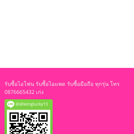
รับซื้อไอโฟน รับซื้อไอแพด รับซื้อมือถือ ทุกรุ่น โทร
0876665432 เก่ง
@@kenglucky13