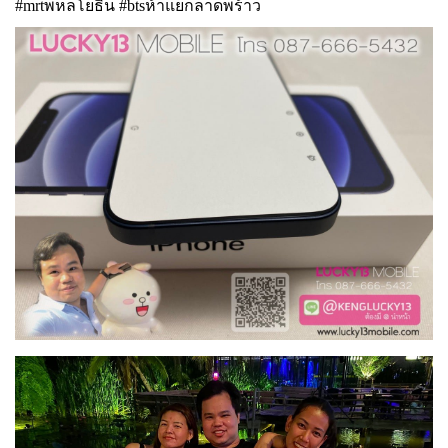
#mrtพหลโยธิน #btsห้าแยกลาดพร้าว