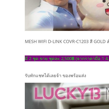
MESH WIFI D-LINK COVR-C1203 สี GOLD สำห
มี 2 ชุด ขาย ชุดละ 2,500฿ (จากราคามือ 1 4
รับทักแชทได้เลยจ้า ของพร้อมส่ง