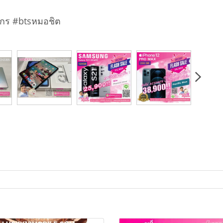
ักร #btsหมอชิต