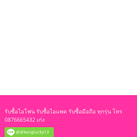
รับซื้อไอโฟน รับซื้อไอแพด รับซื้อมือถือ ทุกรุ่น โทร
0876665432 เก่ง
@@kenglucky13