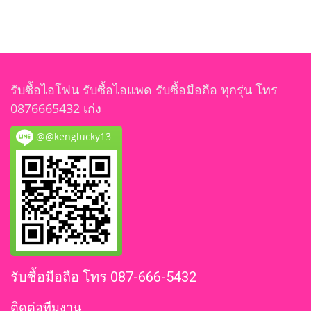
รับซื้อไอโฟน รับซื้อไอแพด รับซื้อมือถือ ทุกรุ่น โทร
0876665432 เก่ง
@@kenglucky13
รับซื้อมือถือ โทร 087-666-5432
ติดต่อทีมงาน