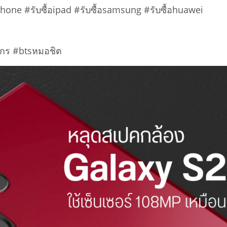
อiphone #รับซื้อipad #รับซื้อsamsung #รับซื้อhuawei
ักร #btsหมอชิต