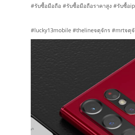
#รับซื้อมือถือ #รับซื้อมือถือราคาสูง #รับซื้
#lucky13mobile #thelineจตุจักร #mrtจตุจ