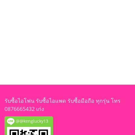
รับซื้อไอโฟน รับซื้อไอแพด รับซื้อมือถือ ทุกรุ่น โทร
0876665432 เก่ง
@@kenglucky13