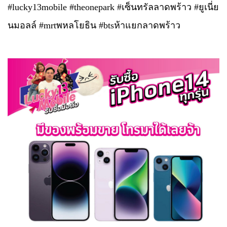
#lucky13mobile #theonepark #เซ็นทรัลลาดพร้าว #ยูเนี่ย
นมอลล์ #mrtพหลโยธิน #btsห้าแยกลาดพร้าว