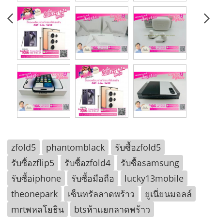
zfold5
phantomblack
รับซื้อzfold5
รับซื้อzflip5
รับซื้อzfold4
รับซื้อsamsung
รับซื้อiphone
รับซื้อมือถือ
lucky13mobile
theonepark
เซ็นทรัลลาดพร้าว
ยูเนี่ยนมอลล์
mrtพหลโยธิน
btsห้าแยกลาดพร้าว