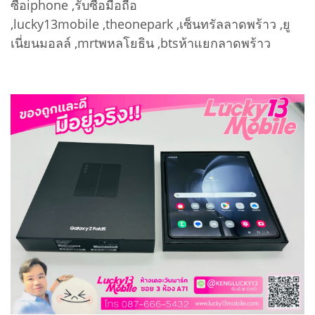
ซื้อiphone ,รับซื้อมือถือ
,lucky13mobile ,theonepark ,เซ็นทรัลลาดพร้าว ,ยู
เนี่ยนมอลล์ ,mrtพหลโยธิน ,btsห้าแยกลาดพร้าว