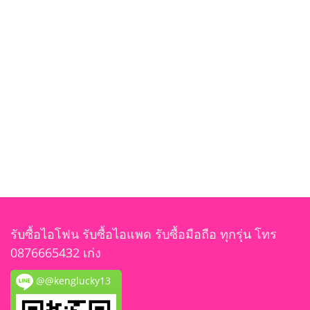
รับซื้อไอโฟน รับซื้อไอแพด รับซื้อมือถือ ทุกรุ่น โทร
0876665432 เก่ง
@@kenglucky13