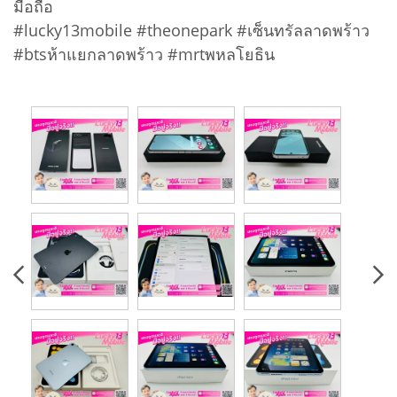
มือถือ
#lucky13mobile #theonepark #เซ็นทรัลลาดพร้าว
#btsห้าแยกลาดพร้าว #mrtพหลโยธิน