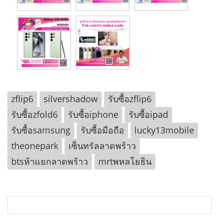
zflip6
silvershadow
รับซื้อzflip6
รับซื้อzfold6
รับซื้อiphone
รับซื้อipad
รับซื้อsamsung
รับซื้อมือถือ
lucky13mobile
theonepark
เซ็นทรัลลาดพร้าว
btsห้าแยกลาดพร้าว
mrtพหลโยธิน