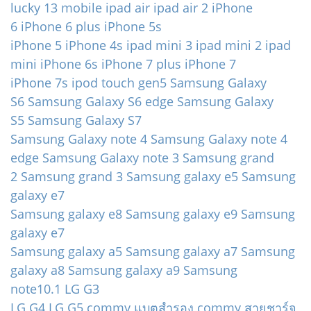
lucky 13 mobile
ipad air
ipad air 2
iPhone
6
iPhone 6 plus
iPhone 5s
iPhone 5
iPhone 4s
ipad mini 3
ipad mini 2
ipad
mini
iPhone 6s
iPhone 7 plus
iPhone 7
iPhone 7s
ipod touch gen5
Samsung Galaxy
S6
Samsung Galaxy S6 edge
Samsung Galaxy
S5
Samsung Galaxy S7
Samsung Galaxy note 4
Samsung Galaxy note 4
edge
Samsung Galaxy note 3
Samsung grand
2
Samsung grand 3
Samsung galaxy e5
Samsung
galaxy e7
Samsung galaxy e8
Samsung galaxy e9
Samsung
galaxy e7
Samsung galaxy a5
Samsung galaxy a7
Samsung
galaxy a8
Samsung galaxy a9
Samsung
note10.1
LG G3
LG G4
LG G5
commy แบตสำรอง
commy สายชาร์จ