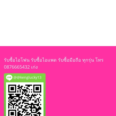
รับซื้อไอโฟน รับซื้อไอแพด รับซื้อมือถือ ทุกรุ่น โทร
0876665432 เก่ง
@@kenglucky13