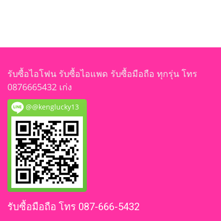
รับซื้อไอโฟน รับซื้อไอแพด รับซื้อมือถือ ทุกรุ่น โทร
0876665432 เก่ง
@@kenglucky13
รับซื้อมือถือ โทร 087-666-5432