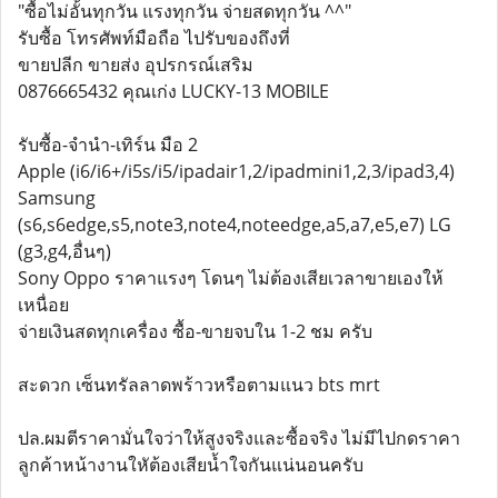
"ซื้อไม่อั้นทุกวัน แรงทุกวัน จ่ายสดทุกวัน ^^"
รับซื้อ โทรศัพท์มือถือ ไปรับของถึงที่
ขายปลีก ขายส่ง อุปรกรณ์เสริม
0876665432 คุณเก่ง LUCKY-13 MOBILE
รับซื้อ-จำนำ-เทิร์น มือ 2
Apple (i6/i6+/i5s/i5/ipadair1,2/ipadmini1,2,3/ipad3,4)
Samsung
(s6,s6edge,s5,note3,note4,noteedge,a5,a7,e5,e7) LG
(g3,g4,อื่นๆ)
Sony Oppo ราคาแรงๆ โดนๆ ไม่ต้องเสียเวลาขายเองให้
เหนื่อย
จ่ายเงินสดทุกเครื่อง ซื้อ-ขายจบใน 1-2 ชม ครับ
สะดวก เซ็นทรัลลาดพร้าวหรือตามแนว bts mrt
ปล.ผมตีราคามั่นใจว่าให้สูงจริงและซื้อจริง ไม่มีไปกดราคา
ลูกค้าหน้างานใหัต้องเสียน้ำใจกันแน่นอนครับ