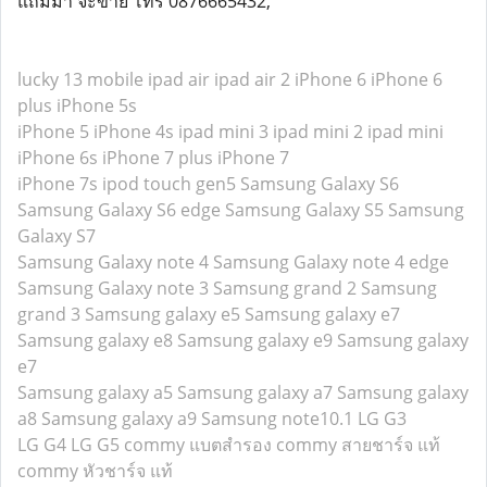
แถมมา จะขาย โทร 0876665432,
lucky 13 mobile
ipad air
ipad air 2
iPhone 6
iPhone 6
plus
iPhone 5s
iPhone 5
iPhone 4s
ipad mini 3
ipad mini 2
ipad mini
iPhone 6s
iPhone 7 plus
iPhone 7
iPhone 7s
ipod touch gen5
Samsung Galaxy S6
Samsung Galaxy S6 edge
Samsung Galaxy S5
Samsung
Galaxy S7
Samsung Galaxy note 4
Samsung Galaxy note 4 edge
Samsung Galaxy note 3
Samsung grand 2
Samsung
grand 3
Samsung galaxy e5
Samsung galaxy e7
Samsung galaxy e8
Samsung galaxy e9
Samsung galaxy
e7
Samsung galaxy a5
Samsung galaxy a7
Samsung galaxy
a8
Samsung galaxy a9
Samsung note10.1
LG G3
LG G4
LG G5
commy แบตสำรอง
commy สายชาร์จ แท้
commy หัวชาร์จ แท้