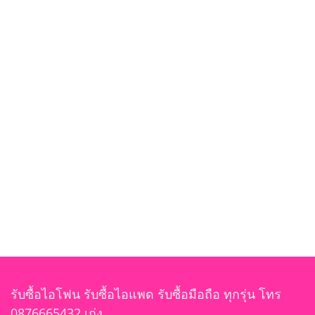
รับซื้อไอโฟน รับซื้อไอแพด รับซื้อมือถือ ทุกรุ่น โทร
0876665432 เก่ง