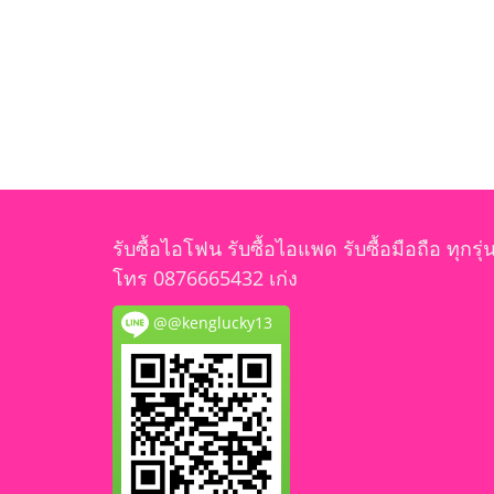
รับซื้อไอโฟน รับซื้อไอแพด รับซื้อมือถือ ทุกรุ่
โทร 0876665432 เก่ง
@@kenglucky13