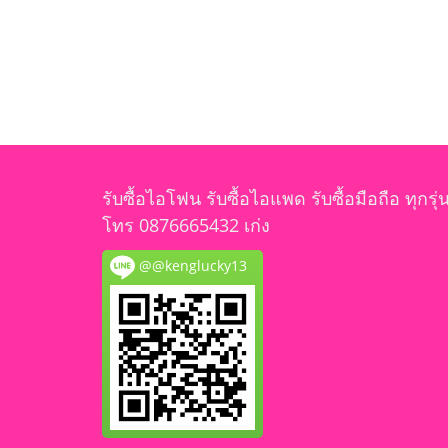
รับซื้อไอโฟน รับซื้อไอแพด รับซื้อมือถือ ทุกรุ่
โทร 0876665432 เก่ง
@@kenglucky13