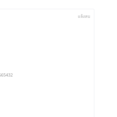
แจ้งลบ
6665432