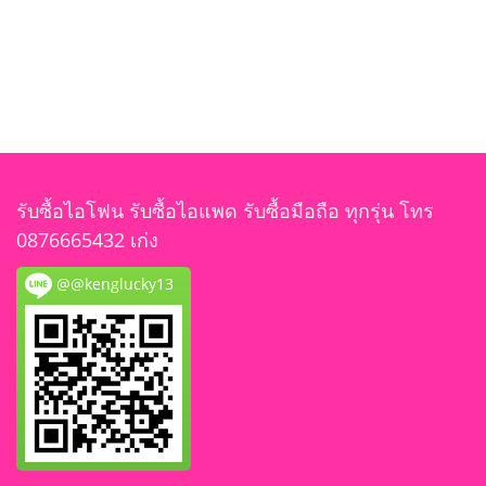
รับซื้อไอโฟน รับซื้อไอแพด รับซื้อมือถือ ทุกรุ่น โทร
0876665432 เก่ง
@@kenglucky13