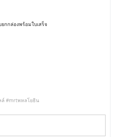
รบยกกล่องพร้อมใบเสร็จ
ล์‬
‪#‎
mrtพหลโยธิน‬