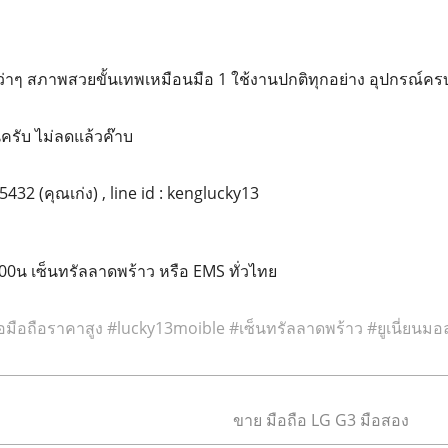
กว่าๆ สภาพสวยขั้นเทพเหมือนมือ 1 ใช้งานปกติทุกอย่าง อุปกรณ์ค
นครับ ไม่ลดแล้วค๊าบ
5432 (คุณเก่ง) , line id : kenglucky13
.00น เซ็นทรัลลาดพร้าว หรือ EMS ทั่วไทย
้อมือถือราคาสูง‬
‪#‎
lucky13moible‬
‪#‎
เซ็นทรัลลาดพร้าว‬
‪#‎
ยูเนี่ยนมอล
ขาย มือถือ LG G3 มือสอง