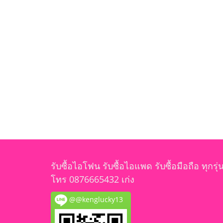
รับซื้อไอโฟน รับซื้อไอแพด รับซื้อมือถือ ทุกรุ่
โทร 0876665432 เก่ง
@@kenglucky13