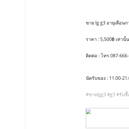
ขาย lg g3 อายุเดือน
ราคา : 5,500฿ เท่านั้
ติดต่อ : โทร 087-666-
นัดรับของ : 11.00-21
‪#‎
ขายlgg3‬
‪#‎
g3‬
‪#‎
รับซื