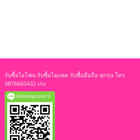
รับซื้อไอโฟน รับซื้อไอแพด รับซื้อมือถือ ทุกรุ่น โทร
0876665432 เก่ง
@@kenglucky13