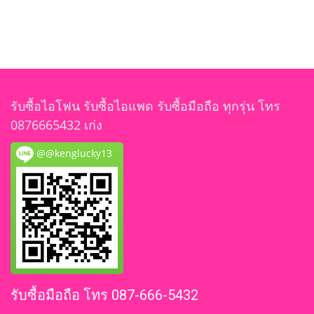
รับซื้อไอโฟน รับซื้อไอแพด รับซื้อมือถือ ทุกรุ่น โทร
0876665432 เก่ง
@@kenglucky13
รับซื้อมือถือ โทร 087-666-5432