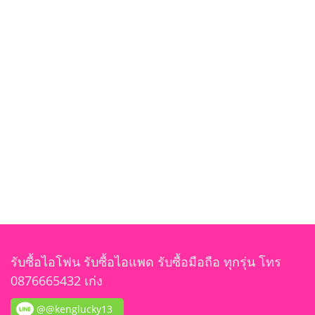
รับซื้อไอโฟน รับซื้อไอแพด รับซื้อมือถือ ทุกรุ่น โทร
0876665432 เก่ง
@@kenglucky13