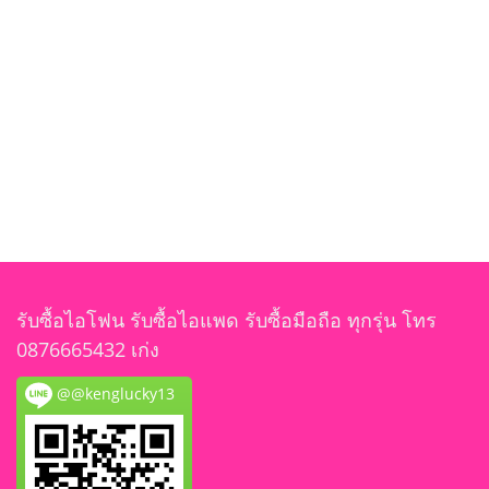
รับซื้อไอโฟน รับซื้อไอแพด รับซื้อมือถือ ทุกรุ่น โทร
0876665432 เก่ง
@@kenglucky13