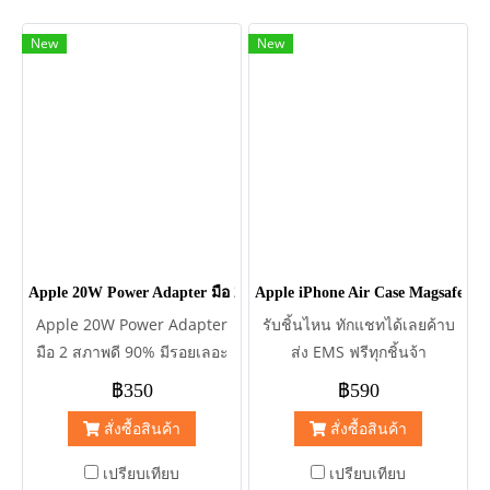
New
New
Apple 20W Power Adapter มือ 2
Apple iPhone Air Case Magsafe
Apple 20W Power Adapter
รับชิ้นไหน ทักแชทได้เลยค้าบ
มือ 2 สภาพดี 90% มีรอยเลอะ
ส่ง EMS ฟรีทุกชิ้นจ้า
ตามการใช้งาน ยกกล่อง
Samsung Galaxy Watch
฿350
฿590
Ultra Marine Band มือ 1 ยัง
สั่งซื้อสินค้า
สั่งซื้อสินค้า
ไม่แกะใช้งาน = 499฿ iPhone
17 Air Casing สี Almost
เปรียบเทียบ
เปรียบเทียบ
Black แบรน Vgadz สภาพสวย