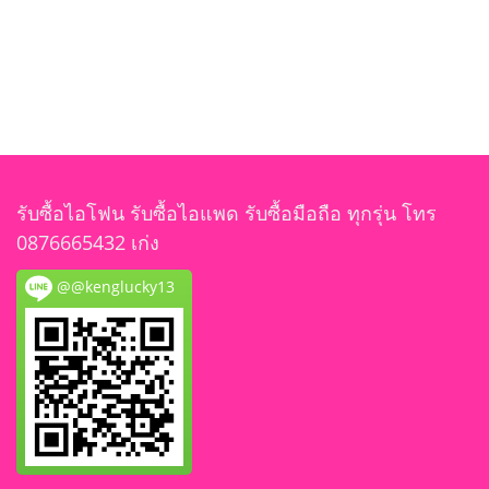
รับซื้อไอโฟน รับซื้อไอแพด รับซื้อมือถือ ทุกรุ่น โทร
0876665432 เก่ง
@@kenglucky13