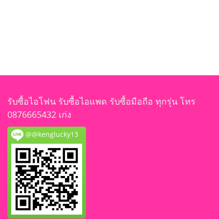
รับซื้อไอโฟน รับซื้อไอแพด รับซื้อมือถือ ทุกรุ่น โทร
0876665432 เก่ง
@@kenglucky13