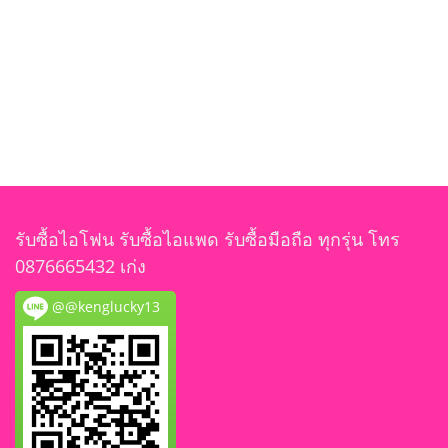
รับซื้อไอโฟน รับซื้อไอแพด รับซื้อมือถือ ทุกรุ่น โทร
0876665432 เก่ง
@@kenglucky13