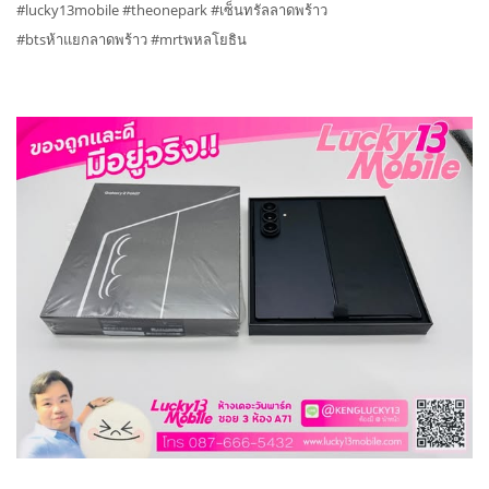
#lucky13mobile #theonepark #เซ็นทรัลลาดพร้าว
#btsห้าแยกลาดพร้าว #mrtพหลโยธิน