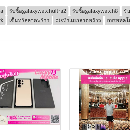
ra
รับซื้อgalaxywatchultra2
รับซื้อgalaxywatch8
รั
rk
เซ็นทรัลลาดพร้าว
btsห้าแยกลาดพร้าว
mrtพหลโ