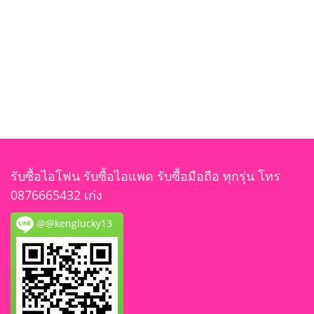
รับซื้อไอโฟน รับซื้อไอแพด รับซื้อมือถือ ทุกรุ่น โทร
0876665432 เก่ง
@@kenglucky13