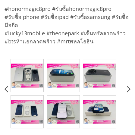
#honormagic8pro #รับซื้อhonormagic8pro
#รับซื้อiphone #รับซื้อipad #รับซื้อsamsung #รับซื้อ
มือถือ
#lucky13mobile #theonepark #เซ็นทรัลลาดพร้าว
#btsห้าแยกลาดพร้าว #mrtพหลโยธิน