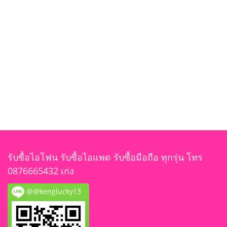
รับซื้อไอโฟน รับซื้อไอแพด รับซื้อมือถือ ทุกรุ่น โทร
0876665432 เก่ง
@@kenglucky13