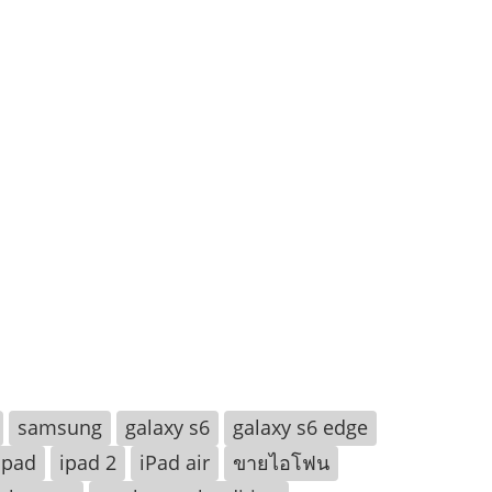
samsung
galaxy s6
galaxy s6 edge
ipad
ipad 2
iPad air
ขายไอโฟน