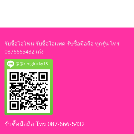
รับซื้อไอโฟน รับซื้อไอแพด รับซื้อมือถือ ทุกรุ่น โทร
0876665432 เก่ง
@@kenglucky13
รับซื้อมือถือ โทร 087-666-5432