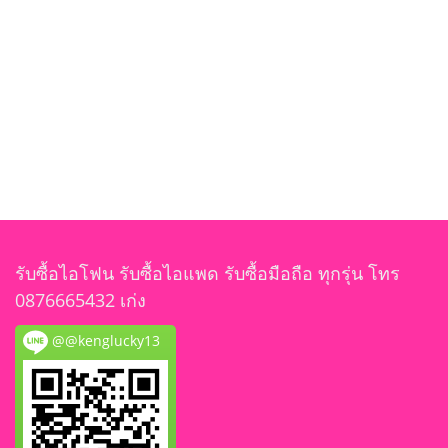
รับซื้อไอโฟน รับซื้อไอแพด รับซื้อมือถือ ทุกรุ่น โทร
0876665432 เก่ง
@@kenglucky13